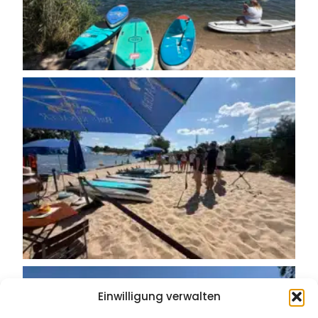
Einwilligung verwalten
Wir verwenden Cookies und ähnliche Technologien, um unsere Website
technisch bereitzustellen, Inhalte einzubinden und die Nutzung zu
analysieren. Einige Cookies sind technisch erforderlich. Andere werden nur mit
deiner Einwilligung gesetzt. Du kannst deine Auswahl jederzeit ändern oder
widerrufen.
Akzeptieren
Ablehnen
Einstellungen ansehen
Cookie-Richtlinie
Datenschutzerklärung
Impressum